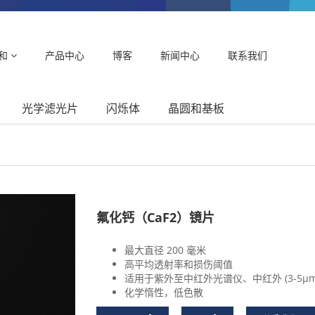
和
产品中心
博客
新闻中心
联系我们
光学滤光片
闪烁体
晶圆和基板
氟化钙（CaF2）镜片
最大直径 200 毫米
高平均透射率和损伤阈值
适用于紫外至中红外光谱仪、中红外 (3-5μ
化学惰性，低色散