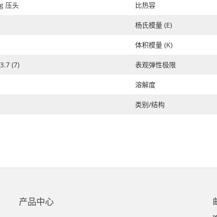
0g 压头
比热容
杨氏模量 (E)
体积模量 (K)
3.7 (7)
表观弹性极限
溶解度
类别/结构
产品中心