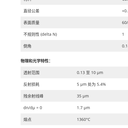
直径公差
+0
表面质量
60
不规则性 (delta N)
1
倒角
0.
物理和光学特性：
透射范围
0.13 至 10 μm
反射损耗
5 μm 处为 5.4%
残余射线峰
35 μm
dn/dμ = 0
1.7 μm
熔点
1360°C