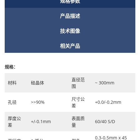
规格参数
产品描述
技术图像
相关产品
规格：
直径范
材料
硅晶体
~ 300mm
围
尺寸公
孔径
>>90%
+0.0/-0.2mm
差
厚度公
表面质
+/-0.1mm
60/40 S/D
差
量
0.3-0.5mm x 45