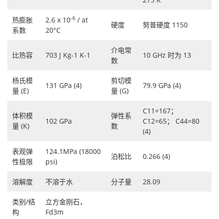
-6
热膨胀
2.6 x 10
/ at
硬度
努普硬度 1150
系数
20°C
介电常
比热容
703 J Kg-1 K-1
10 GHz 时为 13
数
杨氏模
剪切模
131 GPa (4)
79.9 GPa (4)
量 (E)
量 (G)
C11=167；
体积模
弹性系
102 GPa
C12=65； C44=80
量 (K)
数
(4)
表观弹
124.1MPa (18000
泊松比
0.266 (4)
性极限
psi)
溶解度
不溶于水
分子量
28.09
类别/结
立方金刚石，
构
Fd3m