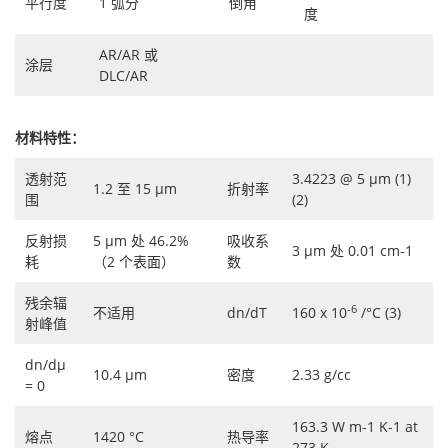
平行度
1 弧分
倒角
度
AR/AR 或
涂层
DLC/AR
材料特性：
透射范
3.4223 @ 5 μm (1)
1.2 至 15 μm
折射率
围
(2)
反射损
5 μm 处 46.2%
吸收系
3 μm 处 0.01 cm-1
耗
（2 个表面）
数
残余辐
-6
不适用
dn/dT
160 x 10
/°C (3)
射峰值
dn/dμ
10.4 μm
密度
2.33 g/cc
= 0
163.3 W m-1 K-1 at
熔点
1420 °C
热导率
273 K