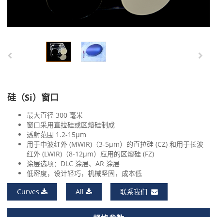
硅（Si）窗口
最大直径 300 毫米
窗口采用直拉硅或区熔硅制成
透射范围 1.2-15μm
用于中波红外 (MWIR)（3-5μm）的直拉硅 (CZ) 和用于长波
红外 (LWIR)（8-12μm）应用的区熔硅 (FZ)
涂层选项：DLC 涂层、AR 涂层
低密度，设计轻巧，机械坚固，成本低
Curves
All
联系我们