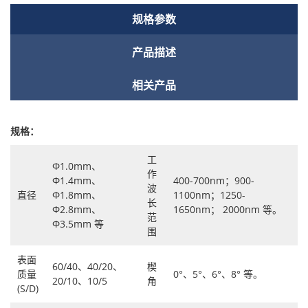
规格参数
产品描述
相关产品
规格：
工
Φ1.0mm、
作
Φ1.4mm、
400-700nm；900-
波
直径
Φ1.8mm、
1100nm；1250-
长
Φ2.8mm、
1650nm； 2000nm 等。
范
Φ3.5mm 等
围
表面
60/40、40/20、
楔
质量
0°、5°、6°、8° 等。
20/10、10/5
角
(S/D)