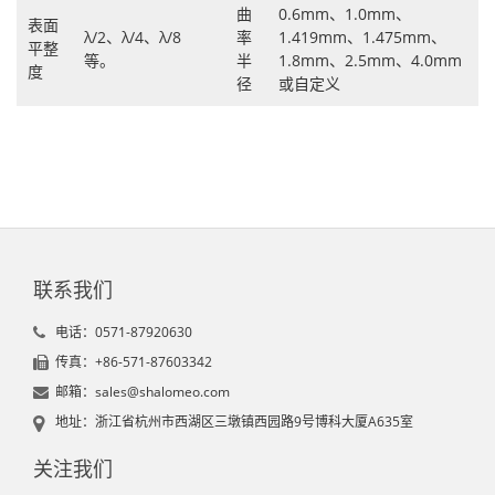
曲
0.6mm、1.0mm、
表面
λ/2、λ/4、λ/8
率
1.419mm、1.475mm、
平整
等。
半
1.8mm、2.5mm、4.0mm
度
径
或自定义
联系我们
电话：0571-87920630
传真：+86-571-87603342
邮箱：sales@shalomeo.com
地址：浙江省杭州市西湖区三墩镇西园路9号博科大厦A635室
关注我们