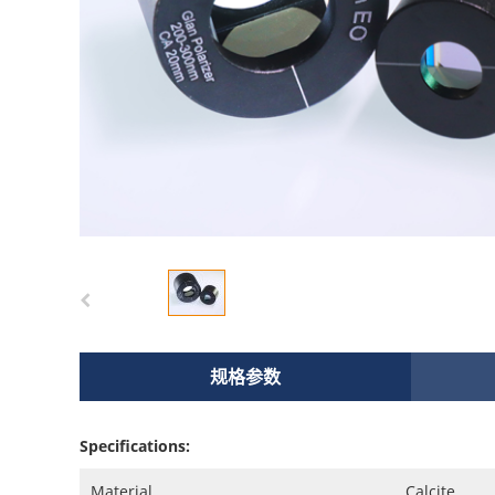
规格参数
Specifications:
Material
Calcite