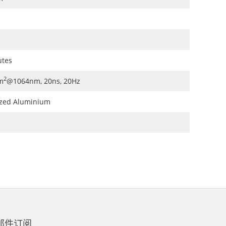
utes
2
m
@1064nm, 20ns, 20Hz
ized Aluminium
邮件订阅