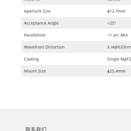
Aperture Size
ɸ12.7mm
Acceptance Angle
>25°
Parallelism
<1 arc Min
Wavefront Distortion
λ /4@633n
Coating
Single MgF2
Mount Size
ɸ25.4mm
联系我们