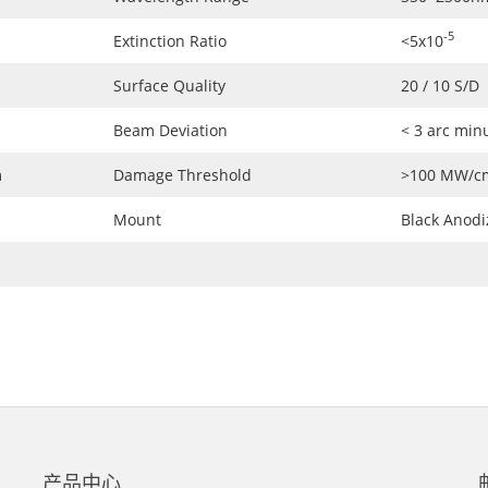
-5
Extinction Ratio
<5x10
Surface Quality
20 / 10 S/D
Beam Deviation
< 3 arc min
m
Damage Threshold
>100 MW/c
Mount
Black Anod
产品中心