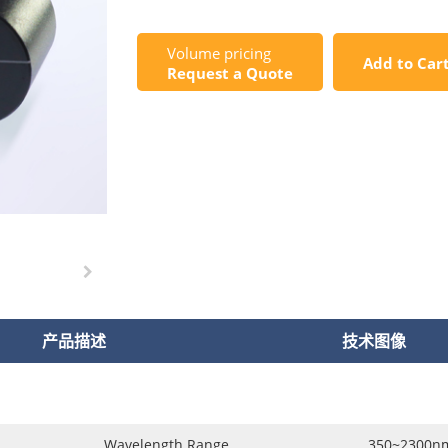
Volume pricing
Add to Car
Request a Quote
产品描述
技术图像
Wavelength Range
350~2300n