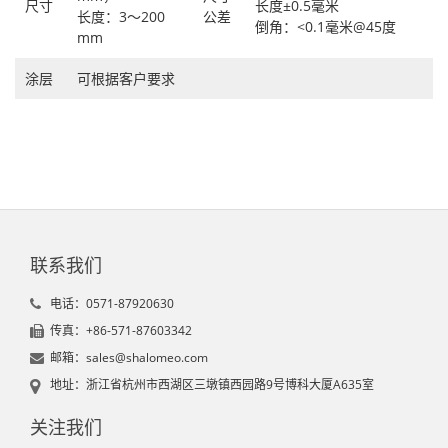
尺寸
长度±0.5毫米
长度：3～200
公差
倒角：<0.1毫米@45度
mm
涂层
可根据客户要求
联系我们
电话：0571-87920630
传真：+86-571-87603342
邮箱：sales@shalomeo.com
地址：浙江省杭州市西湖区三墩镇西园路9号博科大厦A635室
关注我们