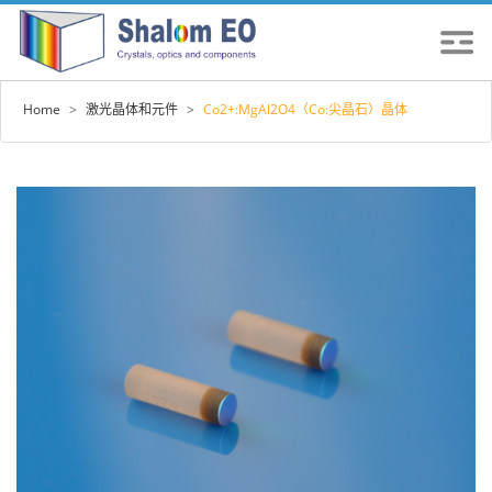
Home
>
激光晶体和元件
>
Co2+:MgAl2O4（Co:尖晶石）晶体