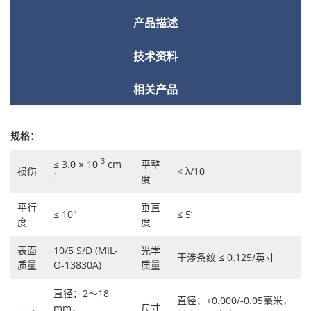
产品描述
技术资料
相关产品
规格：
-3
-
≤ 3.0 × 10
cm
平整
损伤
< λ/10
1
度
平行
垂直
≤ 10"
≤ 5’
度
度
表面
10/5 S/D (MIL-
光学
干涉条纹 ≤ 0.125/英寸
质量
O-13830A)
质量
直径：2～18
直径：+0.000/-0.05毫米，
mm，
尺寸