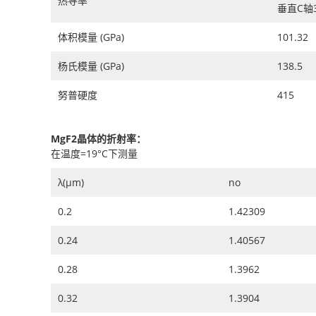
热导率
垂直C轴33
体积模量 (GPa)
101.32
杨氏模量 (GPa)
138.5
努普硬度
415
MgF2晶体的折射率：
在温度=19°C下测量
λ(μm)
no
0.2
1.42309
0.24
1.40567
0.28
1.3962
0.32
1.3904