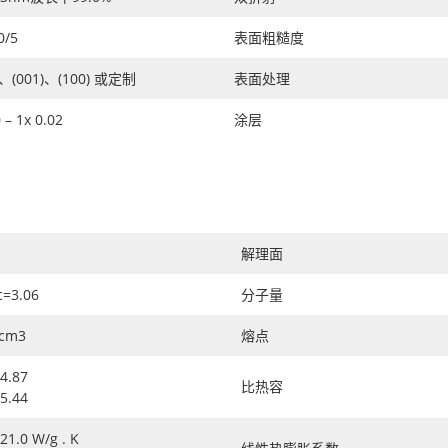
0/5
表面粗糙度
)、(001)、(100) 或定制
表面处理
 – 1x 0.02
涂层
系
解理面
c=3.06
分子量
/cm3
熔点
4.87
比热容
5.44
1.0 W/g . K