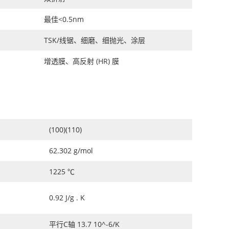
最佳<0.5nm
TSK/线锯、细磨、细抛光、涂层
增透膜、高反射 (HR) 膜
(100)(110)
62.302 g/mol
1225 ℃
0.92 J/g . K
平行C轴 13.7 10^-6/K