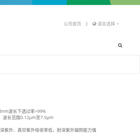
公司首页
|
语言选择
nm波长下透过率>99%
范围0.12μm至7.5μm
，深紫外、真空紫外吸收率低，耐深紫外辐照能力强