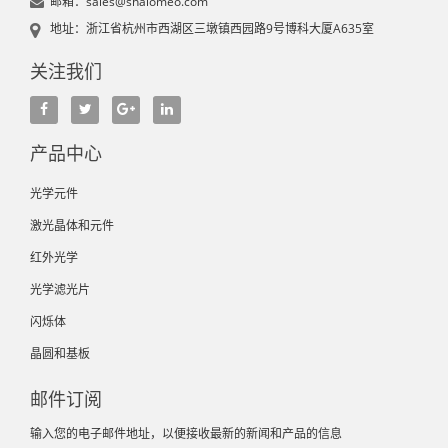
邮箱：sales@shalomeo.com
地址：浙江省杭州市西湖区三墩镇西园路9号博科大厦A635室
关注我们
产品中心
光学元件
激光晶体和元件
红外光学
光学滤光片
闪烁体
晶圆和基板
邮件订阅
输入您的电子邮件地址，以便接收最新的新闻和产品的信息