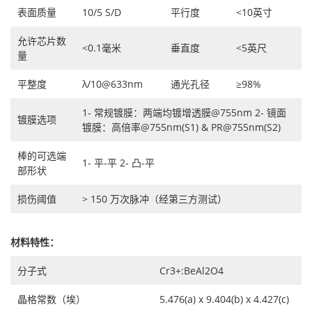
表面质量
10/5 S/D
平行度
<10英寸
允许芯片数
<0.1毫米
垂直度
<5英尺
量
平整度
λ/10@633nm
通光孔径
≥98%
1- 常规镀膜：两端均镀增透膜@755nm 2- 镜面
镀膜选项
镀膜：高倍率@755nm(S1) & PR@755nm(S2)
棒的可选端
1- 平-平 2- 凸-平
部形状
损伤阈值
> 150 万次脉冲（经第三方测试）
材料特性：
分子式
Cr3+:BeAl2O4
晶格常数（埃）
5.476(a) x 9.404(b) x 4.427(c)