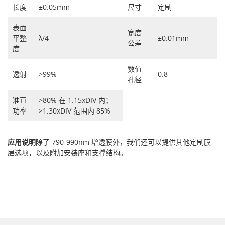
长度
±0.05mm
尺寸
定制
表面
宽度
平整
λ/4
±0.01mm
公差
度
数值
透射
>99%
0.8
孔径
准直
>80% 在 1.15xDIV 内；
功率
>1.30xDIV 范围内 85%
应用说明
除了 790-990nm 增透膜外，我们还可以提供其他定制膜
层选项，以及附加安装座和支撑结构。