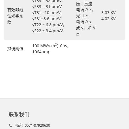
γT33 = 32 pm/V,
压，直流
γS33 = 31 pm/V
有效非线
电场 // z，
γT31 =10 pm/V,
3.03 KV
性光学系
光 ⊥z:
γS31=8.6 pm/V
4.02 KV
数
电场 // x
γT22 = 6.8 pm/V，
或 y，光 //
γS22 = 3.4 pm/V
z:
2
100 MW/cm
(10ns,
损伤阈值
1064nm)
联系我们
电话：0571-87920630