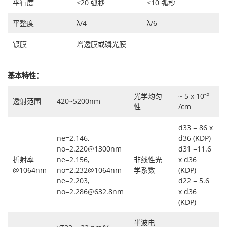
平行度
<20 弧秒
<10 弧秒
平整度
λ/4
λ/6
镀膜
增透膜或磷光膜
基本特性：
-5
光学均匀
~ 5 x 10
透射范围
420~5200nm
性
/cm
d33 = 86 x
ne=2.146,
d36 (KDP)
no=2.220@1300nm
d31 =11.6
折射率
ne=2.156,
非线性光
x d36
@1064nm
no=2.232@1064nm
学系数
(KDP)
ne=2.203,
d22 = 5.6
no=2.286@632.8nm
x d36
(KDP)
半波电