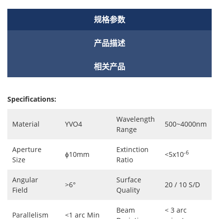
规格参数
产品描述
相关产品
Specifications:
Wavelength
Material
YVO4
500~4000nm
Range
Aperture
Extinction
-6
ɸ10mm
<5x10
Size
Ratio
Angular
Surface
>6°
20 / 10 S/D
Field
Quality
Beam
< 3 arc
Parallelism
<1 arc Min