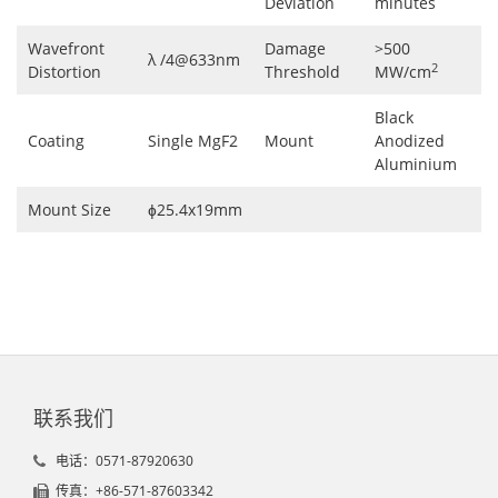
Deviation
minutes
Wavefront
Damage
>500
λ /4@633nm
2
Distortion
Threshold
MW/cm
Black
Coating
Single MgF2
Mount
Anodized
Aluminium
Mount Size
ɸ25.4x19mm
联系我们
电话：0571-87920630
传真：+86-571-87603342