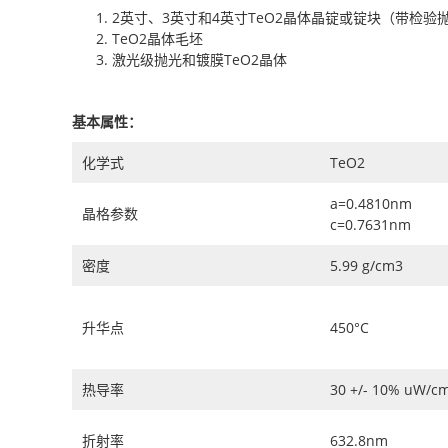
2英寸、3英寸和4英寸TeO2晶体晶锭或锭块（带检验
TeO2晶体毛坯
激光级抛光和镀膜TeO2晶体
基本属性：
化学式
TeO2
a=0.4810nm
晶格参数
c=0.7631nm
密度
5.99 g/cm3
升华点
450°C
热导率
30 +/- 10% uW/c
折射率
632.8nm