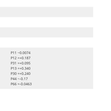
P11 ~0.0074
P12 =+0.187
P31 =+0.095
P13 =+0.340
P30 =+0.240
P44 ~-0.17
P66 =-0.0463