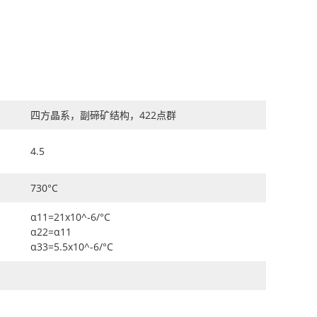
四方晶系，副碲矿结构，422点群
4.5
730°C
α11=21x10^-6/°C
α22=α11
α33=5.5x10^-6/°C