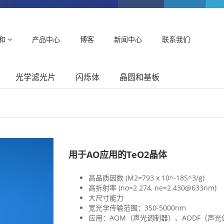
和
产品中心
博客
新闻中心
联系我们
光学滤光片
闪烁体
晶圆和基板
用于AO应用的TeO2晶体
高品质因数 (M2=793 x 10^-18S^3/g)
高折射率 (no=2.274, ne=2.430@633nm)
大尺寸能力
宽光学传输范围：350-5000nm
应用：AOM（声光调制器）、AODF（声光偏