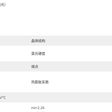
抛光）
晶体结构
莫氏硬度
熔点
热膨胀系数
m/°C
no=2.26