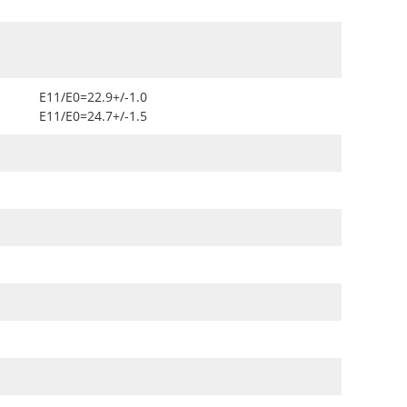
Ε11/Ε0=22.9+/-1.0
Ε11/Ε0=24.7+/-1.5