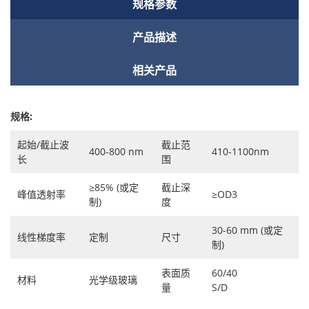
规格参数
产品描述
相关产品
规格:
起始/截止波
截止范
400-800 nm
410-1100nm
长
围
≥85% (或定
截止深
峰值透射率
≥OD3
制)
度
30-60 mm (或定
线性梯度率
定制
尺寸
制)
表面质
60/40
材料
光学级玻璃
量
S/D