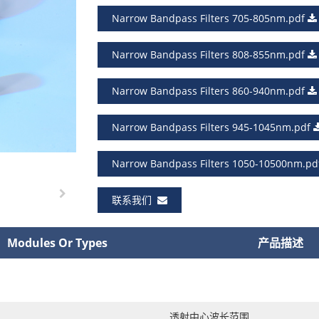
Narrow Bandpass Filters 705-805nm.pdf
Narrow Bandpass Filters 808-855nm.pdf
Narrow Bandpass Filters 860-940nm.pdf
Narrow Bandpass Filters 945-1045nm.pdf
Narrow Bandpass Filters 1050-10500nm.p
联系我们
Modules Or Types
产品描述
透射中心波长范围