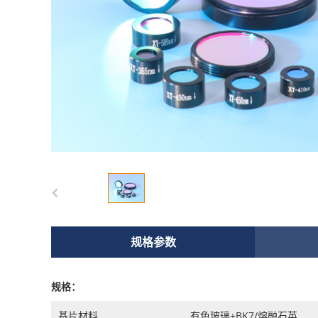
规格参数
规格：
基片材料
有色玻璃+BK7/熔融石英