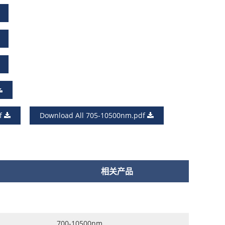
df
Download All 705-10500nm.pdf
相关产品
700-10500nm