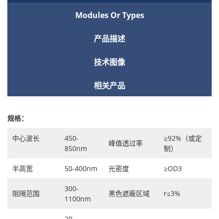
Modules Or Types
产品描述
技术图像
相关产品
规格：
中心波长
450-
≥92%（或定
峰值透过率
850nm
制）
半高宽
50-400nm
光密度
≥OD3
300-
阻隔范围
黑色遮蔽区域
r≤3%
1100nm
20-