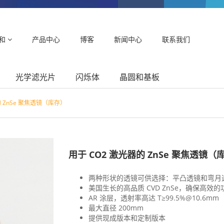
和
产品中心
博客
新闻中心
联系我们
光学滤光片
闪烁体
晶圆和基板
的 ZnSe 聚焦透镜（库存）
用于 CO2 激光器的 ZnSe 聚焦透镜（
两种形状的透镜可供选择：平凸透镜和弯月
美国生长的高品质 CVD ZnSe，确保高效
AR 涂层，透射率高达 T≥99.5%@10.6mm
最大直径 200mm
提供现成版本和定制版本