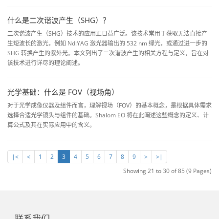
什么是二次谐波产生（SHG）？
二次谐波产生（SHG）技术的应用正日益广泛。该技术常用于获取无法直接产
生短波长的激光，例如 Nd:YAG 激光器输出的 532 nm 绿光，或通过进一步的
SHG 转换产生的紫外光。本文列出了二次谐波产生的相关方程与定义，旨在对
该技术进行详尽的理论阐述。
光学基础：什么是 FOV（视场角）
对于光学成像仪器及组件而言，理解视场（FOV）的基本概念，是根据具体需求
选择合适光学镜头与组件的基础。Shalom EO 将在此阐述这些概念的定义、计
算公式及其在实际应用中的含义。
|<
<
1
2
3
4
5
6
7
8
9
>
>|
Showing 21 to 30 of 85 (9 Pages)
联系我们