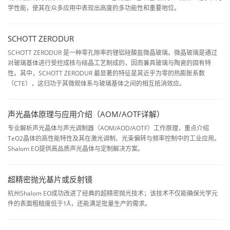
学性能，使其在众多应用中表现出高度的多功能性和重要地位。
SCHOTT ZERODUR
SCHOTT ZERODUR 是一种零孔隙率的锂铝硅酸盐微晶玻璃。微晶玻璃是通过
对玻璃基体进行受控成核与结晶工艺制成的，因而兼具玻璃与陶瓷的固有特
性。其中，SCHOTT ZERODUR 最显著的特征是其近乎为零的热膨胀系数
（CTE），这归功于其微观体系与玻璃基体之间的相互抵消效应。
声光晶体原理与应用介绍（AOM/AOTF详解）
专业解析声光晶体与声光调制器（AOM/AOD/AOTF）工作原理，重点介绍
TeO2晶体的高性能特性及其在激光调制、光束偏转与频率控制中的工业应用。
Shalom EO提供高品质声光晶体与定制解决方案。
超精密抛光基片或反射镜
杭州Shalom EO成功改进了经典的超精密抛光技术；该技术不仅能确保光学元
件的表面粗糙度低于1Å，还能满足批量生产的需求。