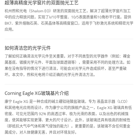
超薄高精度光学窗片的双面抛光工艺
杭州煦和光电（Shalom EO）研发的双面抛光工艺，解决了超薄光学窗片加工
中的应力释放问题，实现了λ/10平整度、10/5表面质量和10角秒平行度。提供
BK7、紫外熔融石英、石英晶体等高精度窗口，适用于飞秒激光系统和精密光学
应用。
如何清洁您的光学元件
了解如何正确清洁光学元件至关重要。对于不同类型的光学器件（例如：裸金
属基底、镀膜光学元件、平面及球面透镜等），需要采用不同的处理方法。如
果在没有指导的情况下进行清洁，可能会对光学元件造成损坏，甚至严重破
坏。本文中，煦和光电将介绍正确的光学元件清洁方法。
Corning Eagle XG玻璃基片介绍
康宁 Eagle XG 是一种合成的碱土硼铝硅酸盐玻璃，专为 液晶显示器（LCD）
和其他电光应用而设计。作为康宁公司的旗舰产品之一，Eagle XG 玻璃具有低
密度、可见光范围内 92% 的高透过率、极为光滑的表面，以及出色的机械强
度，使其能够实现更薄、更大的尺寸设计。此外，该玻璃还具有极高的耐候性
（即抵抗大气中气体和蒸气侵蚀的能力）。更重要的是，该玻璃不含任何重金
属成分，对人体健康无害，并且对环境友好。