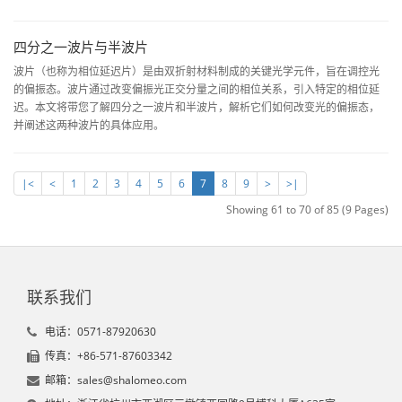
四分之一波片与半波片
波片（也称为相位延迟片）是由双折射材料制成的关键光学元件，旨在调控光
的偏振态。波片通过改变偏振光正交分量之间的相位关系，引入特定的相位延
迟。本文将带您了解四分之一波片和半波片，解析它们如何改变光的偏振态，
并阐述这两种波片的具体应用。
|<
<
1
2
3
4
5
6
7
8
9
>
>|
Showing 61 to 70 of 85 (9 Pages)
联系我们
电话：0571-87920630
传真：+86-571-87603342
邮箱：sales@shalomeo.com