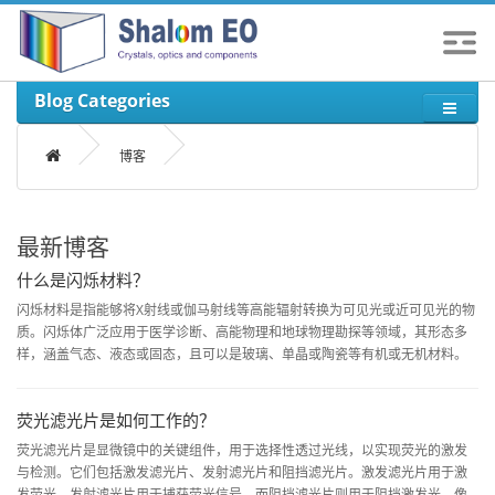
Blog Categories
博客
最新博客
什么是闪烁材料？
闪烁材料是指能够将X射线或伽马射线等高能辐射转换为可见光或近可见光的物
质。闪烁体广泛应用于医学诊断、高能物理和地球物理勘探等领域，其形态多
样，涵盖气态、液态或固态，且可以是玻璃、单晶或陶瓷等有机或无机材料。
荧光滤光片是如何工作的？
荧光滤光片是显微镜中的关键组件，用于选择性透过光线，以实现荧光的激发
与检测。它们包括激发滤光片、发射滤光片和阻挡滤光片。激发滤光片用于激
发荧光，发射滤光片用于捕获荧光信号，而阻挡滤光片则用于阻挡激发光。像