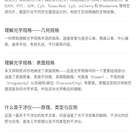
DAPI、FITC、GFP、Cy5、Texas Red、Cy3、mCherry 和 Rhodamine 等特定
滤光片，都是针对不同荧光基团设计的，有助于实现精确的生物成像。
理解光学规格——几何规格
一份帮助理解光学规格术语的指南，涵盖厚度与直径公差、角度公差、中心偏
差、曲率半径、有效孔径、平行度等内容。
理解光学规格：表面规格
本文简明而详尽地阐述了表面规格——这是光学规格中的一个重要组成部分，
涵盖了表面质量、表面平坦度、表面粗糙度、光焦度（Power）、不规则度
（Irregularity）以及破损/崩边（Fracture/Chip）等要素。掌握这些知识将助您
理清复杂的光学术语，并加深对光学概念的理解。
什么是干涉仪——原理、类型与应用
这是一篇关于干涉仪的技术文章，内容涵盖了光干涉现象的解释、干涉仪的优
势与应用、基本工作原理以及不同类型的干涉仪。