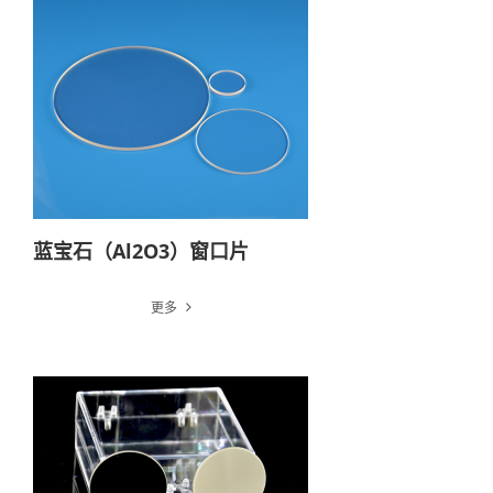
蓝宝石（Al2O3）窗口片
更多