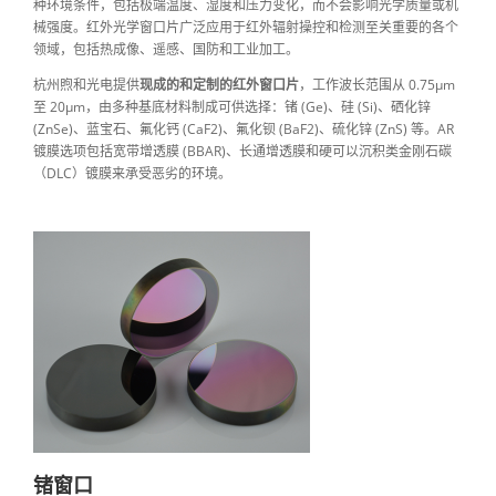
种环境条件，包括极端温度、湿度和压力变化，而不会影响光学质量或机
械强度。红外光学窗口片广泛应用于红外辐射操控和检测至关重要的各个
领域，包括热成像、遥感、国防和工业加工。
杭州煦和光电提供
现成的和定制的红外窗口片
，工作波长范围从 0.75μm
至 20μm，由多种基底材料制成可供选择：锗 (Ge)、硅 (Si)、硒化锌
(ZnSe)、蓝宝石、氟化钙 (CaF2)、氟化钡 (BaF2)、硫化锌 (ZnS) 等。AR
镀膜选项包括宽带增透膜 (BBAR)、长通增透膜和硬可以沉积类金刚石碳
（DLC）镀膜来承受恶劣的环境。
锗窗口