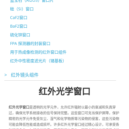
蓝宝石（Al2O3）窗口片
硅（Si）窗口
CaF2窗口
BaF2窗口
硫化锌窗口
FPA 探测器的封装窗口
用于热成像检测的红外窗口组件
红外中性密度滤光片（锗基板）
>
红外镜头组件
红外光学窗口
红外光学窗口
是透明的光学元件，允许红外辐射以最小的衰减和失真穿
过，确保光学系统接收的信号保持完整。这些窗口可充当保护屏障，保护
精密的光学元件免受灰尘、湿气和化学物质等污染物的侵害，这些污染物
可能会降低性能或造成损坏。许多红外光学窗口经过精心设计，可承受各