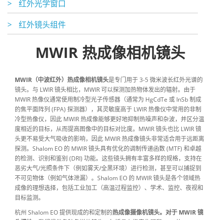
>
红外光学窗口
>
红外镜头组件
MWIR 热成像相机镜头
MWIR（中波红外）热成像相机镜头
是专门用于 3-5 微米波长红外光谱的
镜头。与 LWIR 镜头相比，MWIR 可以探测加热物体发出的辐射。由于
MWIR 热像仪通常使用制冷型光子传感器（通常为 HgCdTe 或 InSb 制成
的焦平面阵列 (FPA) 探测器），其灵敏度高于 LWIR 热像仪中常用的非制
冷型热像仪，因此 MWIR 热成像能够更好地抑制热噪声和杂波，并区分温
度相近的目标，从而提高图像中的目标对比度。MWIR 镜头也比 LWIR 镜
头更不易受大气吸收的影响，因此 MWIR 热成像镜头非常适合用于远距离
探测。Shalom EO 的 MWIR 镜头具有优化的调制传递函数 (MTF) 和卓越
的检测、识别和鉴别 (DRI) 功能。这些镜头拥有丰富多样的规格，支持在
恶劣大气/光照条件下（例如雾天/全黑环境）进行检测，甚至可以捕捉到
不可见物体（例如气体泄漏）。Shalom EO 的 MWIR 镜头是各个领域热
成像的理想选择，包括工业加工（高温过程监控）、学术、监控、夜视和
目标监测。
杭州 Shalom EO 提供现成的和定制的
热成像摄像机镜头。对于 MWIR 镜