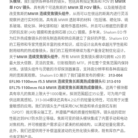
头模块
，我们提供各种各样的镜头，包括具有指定焦距和 FOV 的
MWIR
单 FOV 镜头
、具有两个可选焦距的
MWIR 双 FOV 镜头
，以及能够连续
改变焦距的
MWIR 连续变焦镜头组件
，从而可以在很远的距离内进行灵活
观察并进行实时检测。具有高 MWIR 透射率的材料（包括锗、硒化锌、硫
系玻璃、硫化锌、砷化镓和硅）被用作基底材料，并且可以根据您的要求
沉积抗反射 (AR) 镀膜和类金刚石碳 (DLC) 镀膜。多年来，Shalom EO 作
为红外热成像镜头的领先制造商和供应商建立了良好的声誉。Shalom EO
的工程师和专家凭借其丰富的技术知识，成功设计出具有卓越光学性能和
耐用结构的热成像镜头，我们的工程师将继续为客户量身定制优化设计。
关于
MWIR 连续变焦镜头组件
，所有 MWIR 变焦镜头模块均拥有 x20 的
最大放大倍数、灵活的变焦、衍射极限的 MTF，并在整个变焦范围内保持
对焦。该镜头组件与灵敏的冷却探测器兼容，支持高分辨率和各种高端应
用的宽距离观察。
Shalom EO 展示了我们最新发布的模块：
313-004
EFL90-1100mm f5.5 MWIR 连续变焦长距离热成像镜头
和
313-010
EFL75-1100mm f4.0 MWIR 连续变焦长距离热成像镜头
，这两个模块都
具有非凡的焦距上限大于1000毫米，探测范围超过35公里，可为用户提
供远距离感知。313-004模块还具有4.2公斤的轻量化特性，可应用于对重
量敏感的应用。我们的镜头生产线采用CNC制造和单点金刚石车削
（SPDT）抛光等尖端工艺，并遵循严格的质量控制程序。镜头组的密封
性能达到IP67防水防尘等级。焦距可变的镜头模块集成了内置手动和电动
对焦机构，并可根据客户需求设计紧凑的机械结构，以满足轻量化需求。
此外，我们还提供用于补偿温度波动的无热化镜头模块，既有库存产品，
也有定制产品。