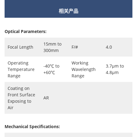
相关产品
Optical Parameters:
15mm to
Focal Length
F/#
4.0
300mm
Operating
Working
-40℃ to
3.7μm to
Temperature
Wavelength
+60℃
4.8μm
Range
Range
Coating on
Front Surface
AR
Exposing to
Air
Mechanical Specifications: