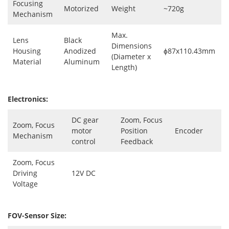
Focusing
Motorized
Weight
~720g
Mechanism
Max.
Lens
Black
Dimensions
Housing
Anodized
ɸ87x110.43mm
(Diameter x
Material
Aluminum
Length)
Electronics:
DC gear
Zoom, Focus
Zoom, Focus
motor
Position
Encoder
Mechanism
control
Feedback
Zoom, Focus
Driving
12V DC
Voltage
FOV-Sensor Size: