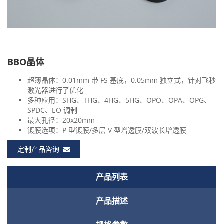
BBO晶体
​​超薄晶体：0.01mm 带 FS 基底，0.05mm 独立式，针对飞秒
激光器进行了优化
​​多种应用：SHG、THG、4HG、5HG、OPO、OPA、OPG、
SPDC、
EO
调制
​​最大孔径：20x20mm
​​镀膜选项：P 型镀膜/多层 V 型增透膜/双波长增透膜
定制产品咨询
产品列表
产品描述