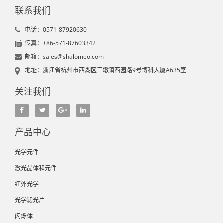
联系我们
电话：0571-87920630
传真：+86-571-87603342
邮箱：sales@shalomeo.com
地址：浙江省杭州市西湖区三墩镇西园路9号博科大厦A635室
关注我们
产品中心
光学元件
激光晶体和元件
红外光学
光学滤光片
闪烁体