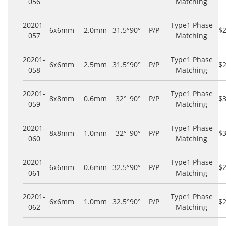
056
Matching
20201-
Type1 Phase
6x6mm
2.0mm
31.5°
90°
P/P
$
057
Matching
20201-
Type1 Phase
6x6mm
2.5mm
31.5°
90°
P/P
$
058
Matching
20201-
Type1 Phase
8x8mm
0.6mm
32°
90°
P/P
$
059
Matching
20201-
Type1 Phase
8x8mm
1.0mm
32°
90°
P/P
$
060
Matching
20201-
Type1 Phase
6x6mm
0.6mm
32.5°
90°
P/P
$
061
Matching
20201-
Type1 Phase
6x6mm
1.0mm
32.5°
90°
P/P
$
062
Matching