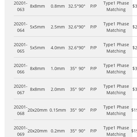
20201-
Type1 Phase
8x8mm
0.8mm
32.5°
90°
P/P
$
063
Matching
20201-
Type1 Phase
5x5mm
2.5mm
32.6°
90°
P/P
$
064
Matching
20201-
Type1 Phase
5x5mm
4.0mm
32.6°
90°
P/P
$
065
Matching
20201-
Type1 Phase
8x8mm
1.0mm
35°
90°
P/P
$
066
Matching
20201-
Type1 Phase
8x8mm
2.0mm
35°
90°
P/P
$
067
Matching
20201-
Type1 Phase
20x20mm
0.15mm
35°
90°
P/P
$1
068
Matching
20201-
Type1 Phase
20x20mm
0.2mm
35°
90°
P/P
$1
069
Matching