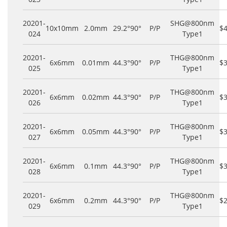
20201-
SHG@800nm
10x10mm
2.0mm
29.2°
90°
P/P
$
024
Type1
20201-
THG@800nm
6x6mm
0.01mm
44.3°
90°
P/P
$
025
Type1
20201-
THG@800nm
6x6mm
0.02mm
44.3°
90°
P/P
$
026
Type1
20201-
THG@800nm
6x6mm
0.05mm
44.3°
90°
P/P
$
027
Type1
20201-
THG@800nm
6x6mm
0.1mm
44.3°
90°
P/P
$
028
Type1
20201-
THG@800nm
6x6mm
0.2mm
44.3°
90°
P/P
$
029
Type1