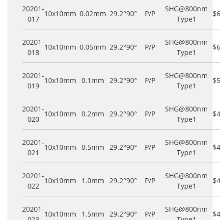
20201-
SHG@800nm
10x10mm
0.02mm
29.2°
90°
P/P
$
017
Type1
20201-
SHG@800nm
10x10mm
0.05mm
29.2°
90°
P/P
$
018
Type1
20201-
SHG@800nm
10x10mm
0.1mm
29.2°
90°
P/P
$
019
Type1
20201-
SHG@800nm
10x10mm
0.2mm
29.2°
90°
P/P
$
020
Type1
20201-
SHG@800nm
10x10mm
0.5mm
29.2°
90°
P/P
$
021
Type1
20201-
SHG@800nm
10x10mm
1.0mm
29.2°
90°
P/P
$
022
Type1
20201-
SHG@800nm
10x10mm
1.5mm
29.2°
90°
P/P
$
023
Type1