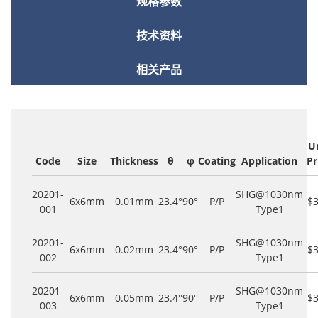
规格参数
技术资料
相关产品
U
Code
Size
Thickness
θ
φ
Coating
Application
Pr
20201-
SHG@1030nm
6x6mm
0.01mm
23.4°
90°
P/P
$
001
Type1
20201-
SHG@1030nm
6x6mm
0.02mm
23.4°
90°
P/P
$
002
Type1
20201-
SHG@1030nm
6x6mm
0.05mm
23.4°
90°
P/P
$
003
Type1