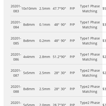
20201-
Type1 Phase
10x10mm
2.5mm
47.7°
90°
P/P
$
083
Matching
20201-
Type1 Phase
8x8mm
0.1mm
48°
90°
P/P
$
084
Matching
20201-
Type1 Phase
8x8mm
0.2mm
48°
90°
P/P
$
085
Matching
20201-
Type1 Phase
4x4mm
2.8mm
51.2°
90°
P/P
$
086
Matching
20201-
Type2 Phase
5x5mm
2.5mm
28°
30°
P/P
$
087
Matching
20201-
Type2 Phase
8x8mm
2.5mm
28°
30°
P/P
$
088
Matching
20201-
Type2 Phase
5x5mm
2.0mm
28.7°
30°
P/P
$