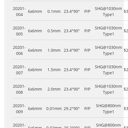
20201-
SHG@1030nm
6x6mm
0.1mm
23.4°
90°
P/P
$
004
Type1
20201-
SHG@1030nm
6x6mm
0.5mm
23.4°
90°
P/P
$
005
Type1
20201-
SHG@1030nm
6x6mm
1.0mm
23.4°
90°
P/P
$
006
Type1
20201-
SHG@1030nm
6x6mm
1.5mm
23.4°
90°
P/P
$
007
Type1
20201-
SHG@1030nm
6x6mm
2.0mm
23.4°
90°
P/P
$
008
Type1
20201-
SHG@800nm
6x6mm
0.01mm
29.2°
90°
P/P
$
009
Type1
20201-
SHG@800nm
6x6mm
0.02mm
29.2°
90°
P/P
$