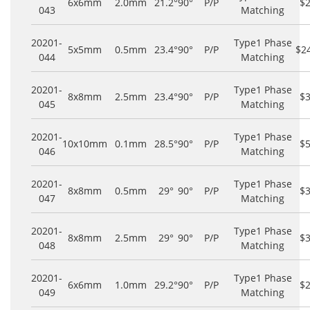
6x6mm
2.0mm
21.2°
90°
P/P
$
043
Matching
20201-
Type1 Phase
5x5mm
0.5mm
23.4°
90°
P/P
$2
044
Matching
20201-
Type1 Phase
8x8mm
2.5mm
23.4°
90°
P/P
$
045
Matching
20201-
Type1 Phase
10x10mm
0.1mm
28.5°
90°
P/P
$
046
Matching
20201-
Type1 Phase
8x8mm
0.5mm
29°
90°
P/P
$
047
Matching
20201-
Type1 Phase
8x8mm
2.5mm
29°
90°
P/P
$
048
Matching
20201-
Type1 Phase
6x6mm
1.0mm
29.2°
90°
P/P
$
049
Matching