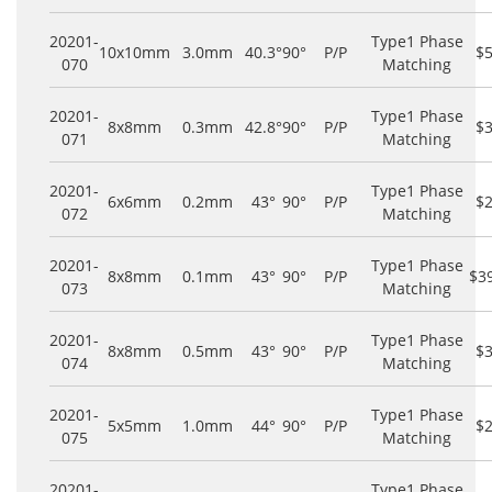
20201-
Type1 Phase
10x10mm
3.0mm
40.3°
90°
P/P
$
070
Matching
20201-
Type1 Phase
8x8mm
0.3mm
42.8°
90°
P/P
$
071
Matching
20201-
Type1 Phase
6x6mm
0.2mm
43°
90°
P/P
$
072
Matching
20201-
Type1 Phase
8x8mm
0.1mm
43°
90°
P/P
$3
073
Matching
20201-
Type1 Phase
8x8mm
0.5mm
43°
90°
P/P
$
074
Matching
20201-
Type1 Phase
5x5mm
1.0mm
44°
90°
P/P
$
075
Matching
20201-
Type1 Phase