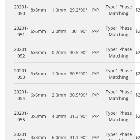
20201-
Type1 Phase
8x8mm
1.0mm
29.2°
90°
P/P
$
050
Matching
20201-
Type1 Phase
6x6mm
2.0mm
30°
90°
P/P
$
051
Matching
20201-
Type1 Phase
6x6mm
0.2mm
30.5°
90°
P/P
$
052
Matching
20201-
Type1 Phase
6x6mm
1.0mm
30.5°
90°
P/P
$
053
Matching
20201-
Type1 Phase
6x6mm
2.0mm
30.5°
90°
P/P
$
054
Matching
20201-
Type1 Phase
3x3mm
4.0mm
31.3°
90°
P/P
$
055
Matching
20201-
Type1 Phase
3x3mm
6.0mm
31.3°
90°
P/P
$