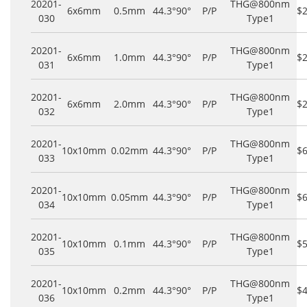
20201-
THG@800nm
6x6mm
0.5mm
44.3°
90°
P/P
$
030
Type1
20201-
THG@800nm
6x6mm
1.0mm
44.3°
90°
P/P
$
031
Type1
20201-
THG@800nm
6x6mm
2.0mm
44.3°
90°
P/P
$
032
Type1
20201-
THG@800nm
10x10mm
0.02mm
44.3°
90°
P/P
$
033
Type1
20201-
THG@800nm
10x10mm
0.05mm
44.3°
90°
P/P
$
034
Type1
20201-
THG@800nm
10x10mm
0.1mm
44.3°
90°
P/P
$
035
Type1
20201-
THG@800nm
10x10mm
0.2mm
44.3°
90°
P/P
$
036
Type1