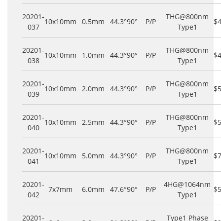
20201-
THG@800nm
10x10mm
0.5mm
44.3°
90°
P/P
$
037
Type1
20201-
THG@800nm
10x10mm
1.0mm
44.3°
90°
P/P
$
038
Type1
20201-
THG@800nm
10x10mm
2.0mm
44.3°
90°
P/P
$
039
Type1
20201-
THG@800nm
10x10mm
2.5mm
44.3°
90°
P/P
$
040
Type1
20201-
THG@800nm
10x10mm
5.0mm
44.3°
90°
P/P
$
041
Type1
20201-
4HG@1064nm
7x7mm
6.0mm
47.6°
90°
P/P
$
042
Type1
20201-
Type1 Phase