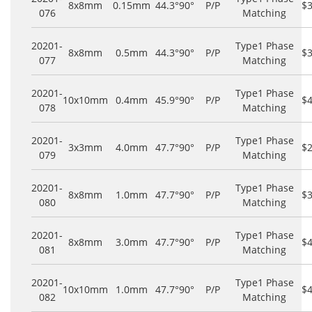
8x8mm
0.15mm
44.3°
90°
P/P
$
076
Matching
20201-
Type1 Phase
8x8mm
0.5mm
44.3°
90°
P/P
$
077
Matching
20201-
Type1 Phase
10x10mm
0.4mm
45.9°
90°
P/P
$
078
Matching
20201-
Type1 Phase
3x3mm
4.0mm
47.7°
90°
P/P
$
079
Matching
20201-
Type1 Phase
8x8mm
1.0mm
47.7°
90°
P/P
$
080
Matching
20201-
Type1 Phase
8x8mm
3.0mm
47.7°
90°
P/P
$
081
Matching
20201-
Type1 Phase
10x10mm
1.0mm
47.7°
90°
P/P
$
082
Matching