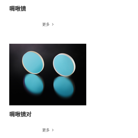
啁啾镜
更多
啁啾镜对
更多