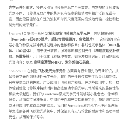
光学元件
对形状、操控和引导飞秒激光脉冲至关重要。与常规的连续波激
光器不同，飞秒激光器产生的脉冲具有极高的峰值功率和广泛的光谱带
宽，因此需要能够在广泛的波长和时间尺度范围内高效地传输、操控和控
制光线的光学元件。
Shalom EO 提供一系列
定制和现货飞秒激光光学元件
，包括超快镜片
（
Femtoline低GDD镜片、超快增强银镜片、色散镜片
），这些镜片旨在
最小化飞秒激光脉冲传播过程中的色散和像差；非线性光学晶体（
BBO晶
体、LBO晶体
），用于波长转换；脉冲诊断和控制元件（
群速度延迟补偿
器、色散棱镜
），用于优化飞秒脉冲参数，如脉冲持续时间、时间轮廓和
光谱内容；以及
高精度薄型N-BK7、紫外熔融石英窗
。
Shalom EO 在制造
飞秒激光光学元件
方面具有行业领先的专业知识，从
超快光学元件到非线性光学元件，我们的元件通过精密工程设计和制造，
旨在提供卓越的性能，广泛应用于飞秒激光领域。在这些应用中，您可以
体验到优化飞秒脉冲持续时间和高峰值功率的光学元件所带来的最佳性能
和最大卓越性。我们的Femtoline激光光学元件能够最小化色散、像差和
损失，从而保持脉冲质量、空间相干性和光束指向稳定性，帮助您在实验
或其他应用中取得卓越的结果。我们的Femtoline激光光学元件还允许简
单集成到各种飞秒激光系统中，并保证具有无与伦比的耐用性和高功率耐
受性，从而确保长寿命。