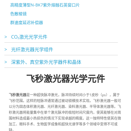
高精度薄型N-BK7紫外熔融石英窗口片
色散棱镜
群速度延迟补偿器
>
CO₂激光光学元件
>
光纤激光器光学组件
>
深紫外、真空紫外光学器件和晶体
飞秒激光器光学元件
飞秒激光器
是一种超快脉冲激光，脉冲持续时间小于1皮秒（ps），属于
飞秒范围。这样的短脉冲通常通过被动锁模技术实现。飞秒激光器一般可
以分为固态体积激光器、光纤激光器、染料激光器、半导体激光器等。飞
秒激光器将能量集中在单个激光脉冲的极短时间尺度内，使其能够在对周
围材料造成最小热损伤的情况下实现卓越的精度。这一独特特性使其在微
加工、眼科手术、生物医学成像和超快光谱学等多个领域中变得不可或
缺。