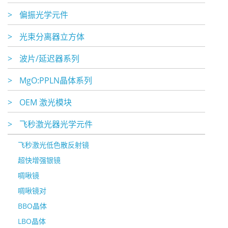
>
偏振光学元件
>
光束分离器立方体
>
波片/延迟器系列
>
MgO:PPLN晶体系列
>
OEM 激光模块
>
飞秒激光器光学元件
飞秒激光低色散反射镜
超快增强银镜
啁啾镜
啁啾镜对
BBO晶体
LBO晶体