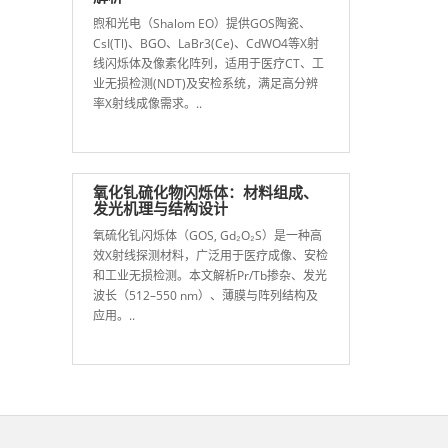
煦和光电（Shalom EO）提供GOS陶瓷、
CsI(Tl)、BGO、LaBr3(Ce)、CdWO4等X射
线闪烁体及像素化阵列，适用于医疗CT、工
业无损检测(NDT)及安检系统，满足高分辨
率X射线成像需求。..
氧化钆硫化物闪烁体：材料组成、
发光机理与结构设计
氧硫化钆闪烁体（GOS, Gd₂O₂S）是一种高
效X射线探测材料，广泛用于医疗成像、安检
和工业无损检测。本文解析Pr/Tb掺杂、发光
波长（512–550 nm）、薄膜与阵列结构及
应用。..