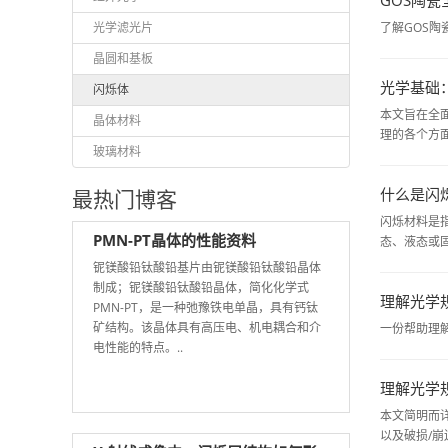
光学滤光片
了解GOS陶
晶圆和基板
光学基础
闪烁体
本文旨在全
晶体材料
理的各个方
玻璃材料
什么是闪
最热门博客
闪烁材料是
PMN-PT晶体的性能资料
态、液态或
铌镁酸铅钛酸铅基片由铌镁酸铅钛酸铅晶体
制成；铌镁酸铅钛酸铅晶体，简化化学式
理解光学
PMN-PT，是一种弛豫铁电单晶，具有钙钛
矿结构。该晶体具有高压电、机电耦合和介
一份帮助理
电性能的特点。..
理解光学
本文简明而详
以及破损/崩