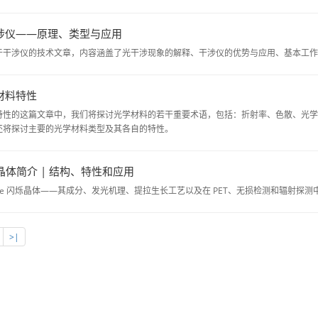
涉仪——原理、类型与应用
于干涉仪的技术文章，内容涵盖了光干涉现象的解释、干涉仪的优势与应用、基本工作
材料特性
特性的这篇文章中，我们将探讨光学材料的若干重要术语，包括：折射率、色散、光学透
还将探讨主要的光学材料类型及其各自的特性。
e 晶体简介 | 结构、特性和应用
O:Ce 闪烁晶体——其成分、发光机理、提拉生长工艺以及在 PET、无损检测和辐射探测
>|