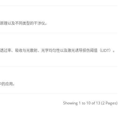
原理以及不同类型的干涉仪。
过率、吸收与光散射、光学均匀性以及激光诱导损伤阈值（LIDT）。
中的应用。
Showing 1 to 10 of 13 (2 Pages)