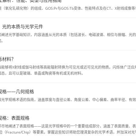
瓷（氧化钆硫化物）的组成、GOS:Pr与GOS:Tb变体、性能特点及在CT、X射线成
：光的本质与光学元件
面阐述光学基础知识，内容涵盖从光的本质（包括波长、电磁波谱、相位与振幅、光的
面。
烁材料？
指能够将X射线或伽马射线等高能辐射转换为可见光或近可见光的物质。闪烁体广泛应
固态，且可以是玻璃、单晶或陶瓷等有机或无机材料。
规格——几何规格
解光学规格术语的指南，涵盖厚度与直径公差、角度公差、中心偏差、曲率半径、有效
规格：表面规格
尽地阐述了表面规格——这是光学规格中的一个重要组成部分，涵盖了表面质量、表面平坦度、
边（Fracture/Chip）等要素。掌握这些知识将助您理清复杂的光学术语，并加深对