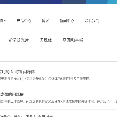
和
产品中心
博客
新闻中心
联系我们
光学滤光片
闪烁体
晶圆和基板
的 NaI(Tl) 闪烁体
于测井的NaI(Tl)（铊掺杂碘化钠）闪烁体的材料特性及工作原理。
线成像的闪烁屏
闪烁体的工作原理、闪烁屏的具体定义及其在X射线成像中的关键作用，并介绍了用于
瓷全解析：性能、类型与应用指南