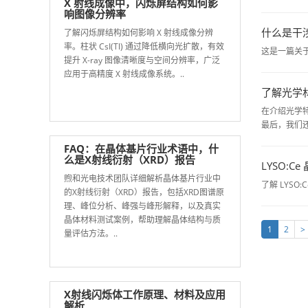
X 射线成像中，闪烁屏结构如何影
响图像分辨率
什么是干
了解闪烁屏结构如何影响 X 射线成像分辨
率。柱状 CsI(Tl) 通过降低横向光扩散，有效
这是一篇关
提升 X-ray 图像清晰度与空间分辨率，广泛
应用于高精度 X 射线成像系统。..
了解光学
在介绍光学
最后，我们
FAQ：在晶体基片行业术语中，什
么是X射线衍射（XRD）报告
LYSO:C
煦和光电技术团队详细解析晶体基片行业中
了解 LYS
的X射线衍射（XRD）报告，包括XRD图谱原
理、峰位分析、峰强与峰形解释，以及真实
晶体材料测试案例，帮助理解晶体结构与质
1
2
>
量评估方法。..
X射线闪烁体工作原理、材料及应用
解析