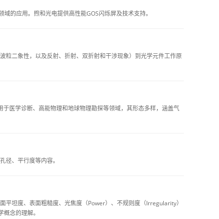
像等领域的应用。煦和光电提供高性能GOS闪烁屏及技术支持。
波粒二象性，以及反射、折射、双折射和干涉现象）到光学元件工作原
用于医学诊断、高能物理和地球物理勘探等领域，其形态多样，涵盖气
孔径、平行度等内容。
表面粗糙度、光焦度（Power）、不规则度（Irregularity）
光学概念的理解。